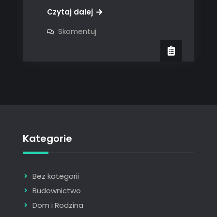
Czytaj dalej
on
Skomentuj
Księgowość
i
inne
usługi
księgowe
Kategorie
Bez kategorii
Budownictwo
Dom i Rodzina