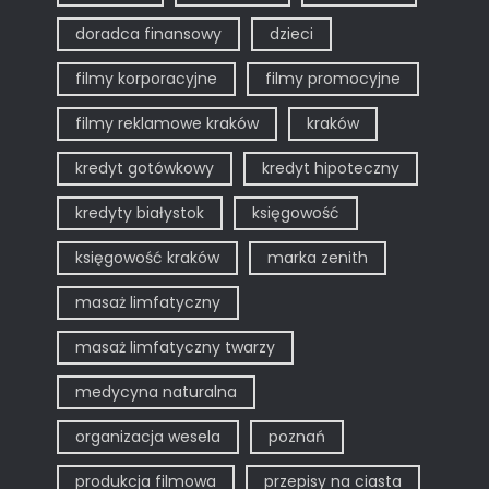
doradca finansowy
dzieci
filmy korporacyjne
filmy promocyjne
filmy reklamowe kraków
kraków
kredyt gotówkowy
kredyt hipoteczny
kredyty białystok
księgowość
księgowość kraków
marka zenith
masaż limfatyczny
masaż limfatyczny twarzy
medycyna naturalna
organizacja wesela
poznań
produkcja filmowa
przepisy na ciasta