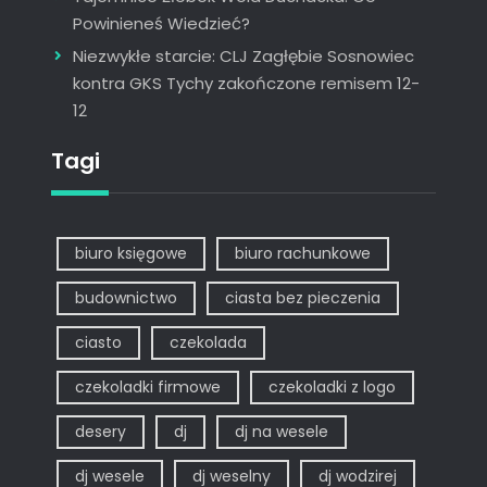
Powinieneś Wiedzieć?
Niezwykłe starcie: CLJ Zagłębie Sosnowiec
kontra GKS Tychy zakończone remisem 12-
12
Tagi
biuro księgowe
biuro rachunkowe
budownictwo
ciasta bez pieczenia
ciasto
czekolada
czekoladki firmowe
czekoladki z logo
desery
dj
dj na wesele
dj wesele
dj weselny
dj wodzirej