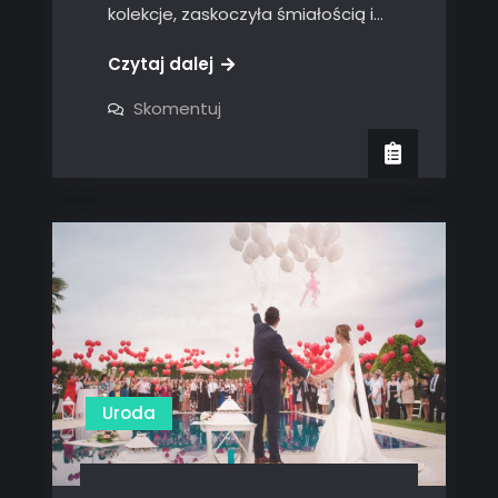
kolekcje, zaskoczyła śmiałością i…
Czytaj dalej
on
Skomentuj
Moda
w
sezonie
wiosna-
lato
2025:
Trendy
na
co
dzień
Uroda