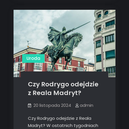
z
przebarwieniami
Uroda
Czy Rodrygo odejdzie
z Reala Madryt?
20 listopada 2024
admin
Czy Rodrygo odejdzie z Reala
Madryt? W ostatnich tygodniach