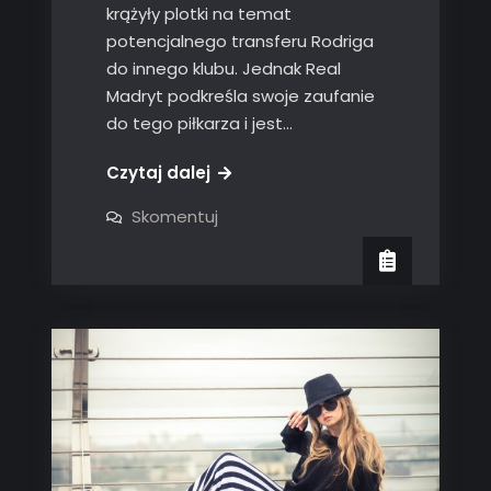
krążyły plotki na temat
potencjalnego transferu Rodriga
do innego klubu. Jednak Real
Madryt podkreśla swoje zaufanie
do tego piłkarza i jest…
Czytaj dalej
on
Skomentuj
Czy
Rodrygo
odejdzie
z
Reala
Madryt?