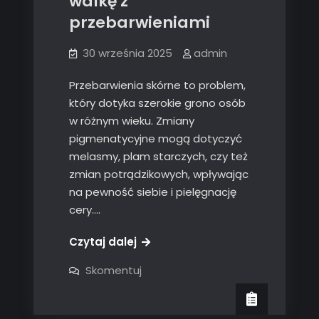
walkę z
przebarwieniami
30 września 2025
admin
Przebarwienia skórne to problem,
który dotyka szerokie grono osób
w różnym wieku. Zmiany
pigmenatycyjne mogą dotyczyć
melasmy, plam starczych, czy też
zmian potrądzikowych, wpływając
na pewność siebie i pielęgnację
cery.…
Czytaj dalej
on
Skomentuj
Skuteczne
sposoby
na
walkę