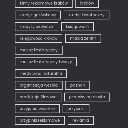
filmy reklamowe kraków
kraków
kredyt gotówkowy
kredyt hipoteczny
kredyty białystok
księgowość
księgowość kraków
marka zenith
masaż limfatyczny
masaż limfatyczny twarzy
medycyna naturalna
organizacja wesela
poznań
produkcja filmowa
przepisy na ciasta
przyjęcia weselne
przypinki
przypinki reklamowe
reklama