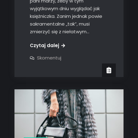
pani marzy, żeby w tym
wyjątkowym dniu wyglądać jak
księżniczka. Zanim jednak powie
sakramentalne „tak”, musi
zmierzyć się z niełatwym…
Czytaj dalej
on
Skomentuj
Zanim
powiesz
sakramentalne
„tak’