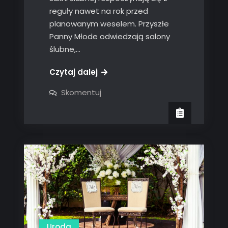
reguły nawet na rok przed
planowanym weselem. Przyszłe
Panny Młode odwiedzają salony
ślubne,…
Czytaj dalej
on
Skomentuj
Jak
wybrać
idealną
suknię
ślubną
Uroda