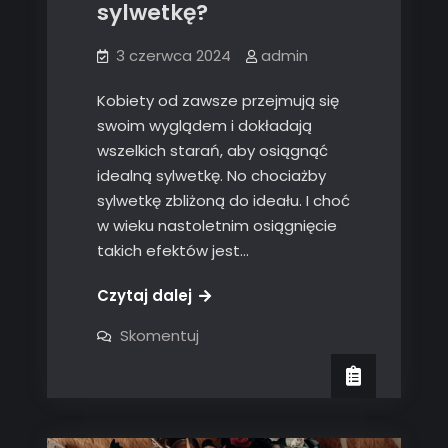
sylwetkę?
3 czerwca 2024
admin
Kobiety od zawsze przejmują się
swoim wyglądem i dokładają
wszelkich starań, aby osiągnąć
idealną sylwetkę. No chociażby
sylwetkę zbliżoną do ideału. I choć
w wieku nastoletnim osiągnięcie
takich efektów jest…
Czytaj dalej
on
Skomentuj
Jak
uzyskać
idealną
sylwetkę?