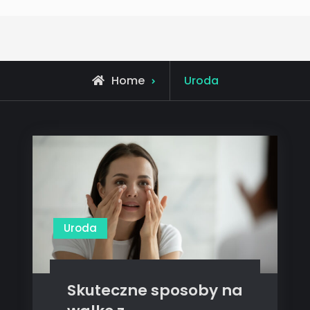
Archive
Home
Uroda
for
Uroda
Skuteczne sposoby na