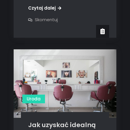
Czytaj dalej
on
Skomentuj
Najnowsze
trendy
od
Diora
dostępne
w
Krakowie:
Przegląd
sezonowych
kolekcji.
Uroda
Jak uzyskać idealną