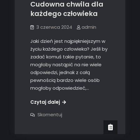
Cudowna chwila dla
każdego człowieka
3 czerwca 2024
admin
Jaki dzień jest najpiękniejszym w
życiu każdego człowieka? Jeśli by
zadać komuś takie pytanie, to
mogłoby nastąpić na nie wiele
odpowiedzi, jednak z całą
pewnością bardzo wiele osób
mogłoby odpowiedzieć,…
Czytaj dalej
on
Skomentuj
Cudowna
chwila
dla
każdego
człowieka