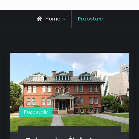
Archive
Home
Pozostałe
for
Pozostałe