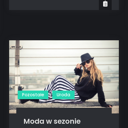
Żłobek
Wola
Duchacka:
Co
Powinieneś
Wiedzieć?
Pozostałe
Uroda
Moda w sezonie