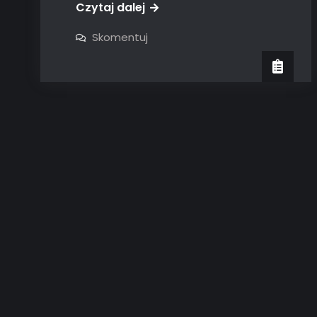
Czytaj dalej
on
Skomentuj
Mini
Traktorki:
Idealny
Wybór
dla
Małych
Gospodarstw