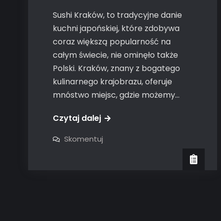
Sushi Kraków, to tradycyjne danie
kuchni japońskiej, które zdobywa
coraz większą popularność na
całym świecie, nie ominęło także
Polski. Kraków, znany z bogatego
kulinarnego krajobrazu, oferuje
mnóstwo miejsc, gdzie możemy…
Czytaj dalej
on
Skomentuj
Najlepsze
miejsca
na
sushi
w
Krakowie:
przewodnik
smakosza