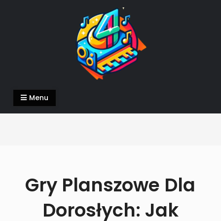
Skip
to
content
4DeeJays.pl
piszemy o tym co nam w duszy gra
Menu
Gry Planszowe Dla
Dorosłych: Jak