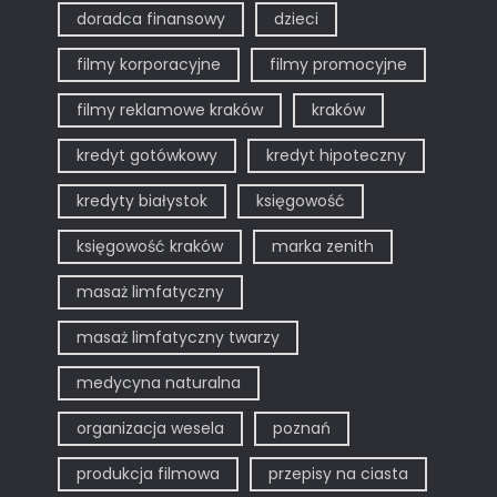
doradca finansowy
dzieci
filmy korporacyjne
filmy promocyjne
filmy reklamowe kraków
kraków
kredyt gotówkowy
kredyt hipoteczny
kredyty białystok
księgowość
księgowość kraków
marka zenith
masaż limfatyczny
masaż limfatyczny twarzy
medycyna naturalna
organizacja wesela
poznań
produkcja filmowa
przepisy na ciasta