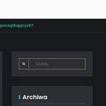
a początkujących?
Search
for:
Archiwa