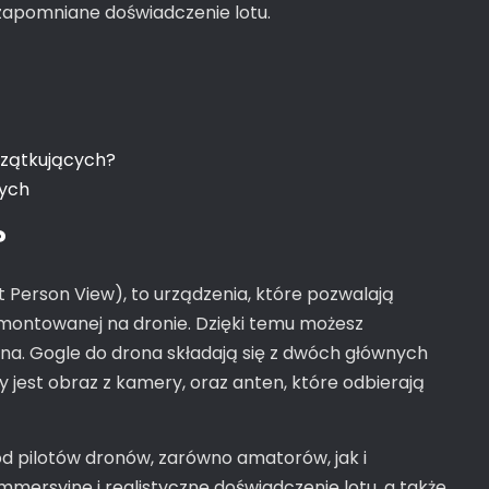
zapomniane doświadczenie lotu.
czątkujących?
cych
?
t Person View), to urządzenia, które pozwalają
montowanej na dronie. Dzięki temu możesz
ona. Gogle do drona składają się z dwóch głównych
jest obraz z kamery, oraz anten, które odbierają
d pilotów dronów, zarówno amatorów, jak i
immersyjne i realistyczne doświadczenie lotu, a także