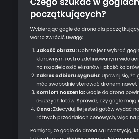
Czego szukać w goglach
początkujących?
Wybierając gogle do drona dla początkującyc
warto zwrócić uwagę:
Jakość obrazu:
Dobrze jest wybrać gogle,
klarownym i ostro zdefiniowanym widokiem
na rozdzielczość ekranów i jakość kolorów
Zakres odbioru sygnału:
Upewnij się, że
móc swobodnie sterować dronem nawet z d
Komfort noszenia:
Gogle do drona powin
dłuższych lotów. Sprawdź, czy gogle mają 
Cena:
Zdecyduj, ile jesteś gotów wydać na
różnych przedziałach cenowych, więc na p
Pamiętaj, że gogle do drona są inwestycją, k
lotów dronem. Wybierz więc te, które spełnia