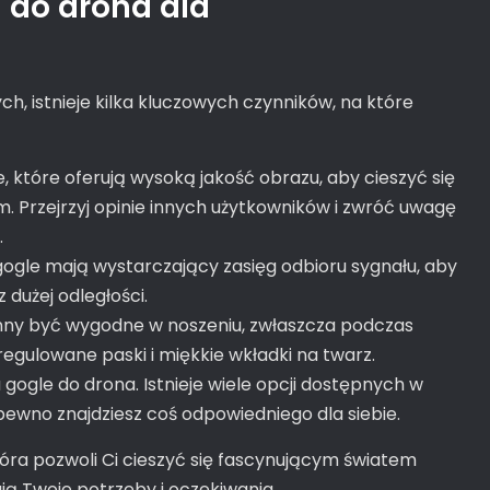
 do drona dla
h, istnieje kilka kluczowych czynników, na które
 które oferują wysoką jakość obrazu, aby cieszyć się
. Przejrzyj opinie innych użytkowników i zwróć uwagę
.
 gogle mają wystarczający zasięg odbioru sygnału, aby
użej odległości.
ny być wygodne w noszeniu, zwłaszcza podczas
regulowane paski i miękkie wkładki na twarz.
 gogle do drona. Istnieje wiele opcji dostępnych w
ewno znajdziesz coś odpowiedniego dla siebie.
tóra pozwoli Ci cieszyć się fascynującym światem
ją Twoje potrzeby i oczekiwania.