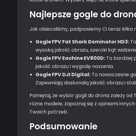
Najlepsze gogle do dron
Jak obiecaliśmy, podpowiemy Ci teraz kilka 
Gogle FPV Fat Shark Dominator HD3:
To
wysoką jakość obrazu, szeroki kąt widzeni
Gogle FPV Eachine EV800D:
To bardziej 
jakość obrazu i wygodę noszenia.
Gogle FPV DJI Digital:
To nowoczesne gog
Zapewniają doskonałą jakość obrazu i stab
Pamiętaj, że wybór gogli do drona zależy od T
różne modele, zapoznaj się z opiniami innych 
Twoich potrzeb.
Podsumowanie