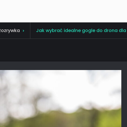
Rozrywka
Jak wybrać idealne gogle do drona dl