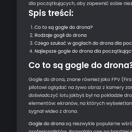
dla początkujących, aby zapewnić sobie nie
Spis treści:
Co to są gogle do drona?
Rodzaje gogli do drona
Czego szukać w goglach do drona dla po
Najlepsze gogle do drona dla początkują
Co to są gogle do drona
Gogle do drona, znane również jako FPV (Firs
pilotowi oglądać na żywo obraz z kamery za
doświadczyć lotu jakbyś był na pokładzie dr
elementów: ekranów, na których wyświetlany 
sygnał wideo z drona.
Gogle do drona
są niezwykle popularne wśró
profesjonalistów. Pozwalają one na bardziej 