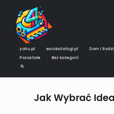
Skip
to
4DeeJays.pl
piszemy o tym co nam w d
content
yahu.pl
eurokatalogi.pl
Dom i Rodz
Pozostałe
Bez kategorii
Search
Jak Wybrać Idea