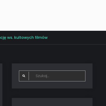
cję ws. kultowych filmów
Search
for: