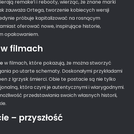
rają remake’i i rebooty, wierząc, że znane marki
ak zauważa Ortega, tworzenie kobiecych wersji
 jedynie próbuje kapitalizować na rosnącym
amiast oferować nowe, inspirujące historie,
ym opakowaniem.
 w filmach
ie
w filmach, które pokazują, że można stworzyć
gania po utarte schematy. Doskonałymi przykładami
een z Igrzysk śmierci. Obie te postacie są nie tylko
cjonalną, która czyni je autentycznymi i wiarygodnymi.
ożliwość przedstawiania swoich własnych historii,
ie.
ie – przyszłość