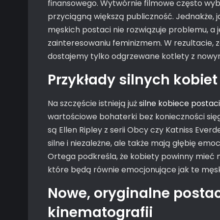
finansowego. Wytwórnie filmowe często wybie
przyciągną większą publiczność. Jednakże, j
męskich postaci nie rozwiązuje problemu, a
zainteresowaniu feminizmem. W rezultacie, z
dostajemy tylko odgrzewane kotlety z now
Przykłady silnych kobiet
Na szczęście istnieją już
silne kobiece postac
wartościowe bohaterki bez konieczności się
są Ellen Ripley z serii Obcy czy Katniss Everd
silne i niezależne, ale także mają głębię emo
Ortega podkreśla, że kobiety powinny mieć m
które będą równie emocjonujące jak te męsk
Nowe, oryginalne postac
kinematografii