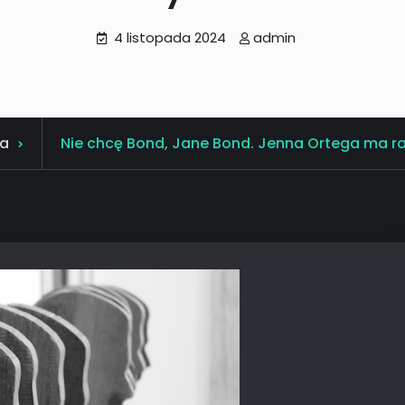
4 listopada 2024
admin
a
Nie chcę Bond, Jane Bond. Jenna Ortega ma ra