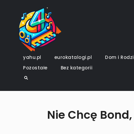
Skip
to
4DeeJays.pl
piszemy o tym co nam w d
content
yahu.pl
eurokatalogi.pl
Dom i Rodz
Pozostałe
Bez kategorii
Search
Nie Chcę Bond,