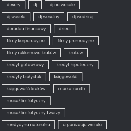
desery
dj
dj na wesele
dj wesele
dj weselny
dj wodzirej
doradca finansowy
dzieci
filmy korporacyjne
filmy promocyjne
filmy reklamowe kraków
kraków
kredyt gotówkowy
kredyt hipoteczny
kredyty białystok
księgowość
księgowość kraków
marka zenith
masaż limfatyczny
masaż limfatyczny twarzy
medycyna naturalna
organizacja wesela