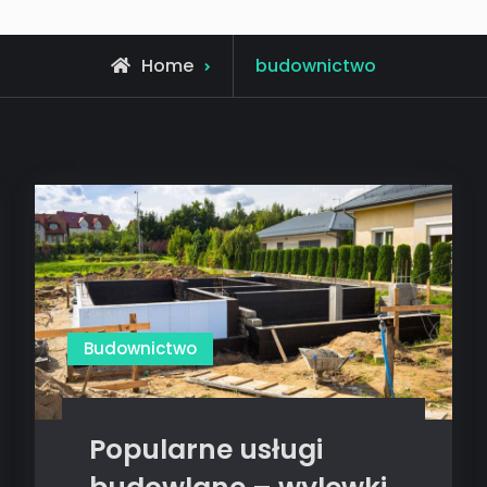
Posts
Home
budownictwo
tagged
Budownictwo
Popularne usługi