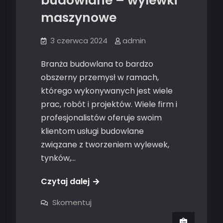
budowlane – wylewki
maszynowe
3 czerwca 2024
admin
Branża budowlana to bardzo
obszerny przemysł w ramach,
którego wykonywanych jest wiele
prac, robót i projektów. Wiele firm i
profesjonalistów oferuje swoim
klientom usługi budowlane
związane z tworzeniem wylewek,
tynków,…
Czytaj dalej
on
Skomentuj
Popularne
usługi