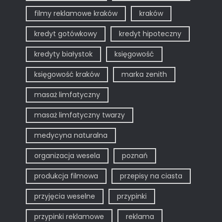
filmy reklamowe kraków
kraków
kredyt gotówkowy
kredyt hipoteczny
kredyty białystok
księgowość
księgowość kraków
marka zenith
masaż limfatyczny
masaż limfatyczny twarzy
medycyna naturalna
organizacja wesela
poznań
produkcja filmowa
przepisy na ciasta
przyjęcia weselne
przypinki
przypinki reklamowe
reklama