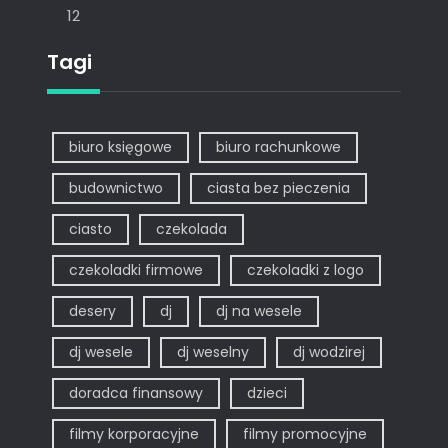
12
Tagi
biuro księgowe
biuro rachunkowe
budownictwo
ciasta bez pieczenia
ciasto
czekolada
czekoladki firmowe
czekoladki z logo
desery
dj
dj na wesele
dj wesele
dj weselny
dj wodzirej
doradca finansowy
dzieci
filmy korporacyjne
filmy promocyjne