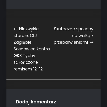
Nawigacja
Niezwykłe
Skuteczne sposoby
starcie: CLJ
na walkę z
wpisu
Zagłębie
przebarwieniami
Sosnowiec kontra
GKS Tychy
zakończone
remisem 12-12
Dodaj komentarz