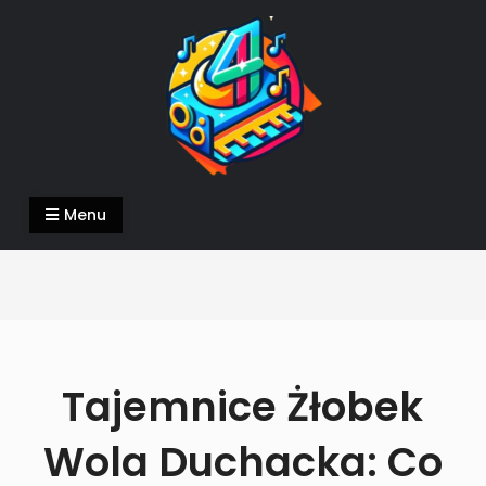
Skip
to
content
4DeeJays.pl
piszemy o tym co nam w duszy gra
Menu
Tajemnice Żłobek
Wola Duchacka: Co