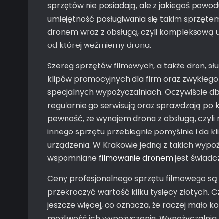
sprzętów nie posiadają, ale z jakiegoś powo
umiejętność posługiwania się takim sprzęte
dronem wraz z obsługą, czyli kompleksową u
od której weźmiemy drona.
Szereg sprzętów filmowych, a także dron, sł
klipów promocyjnych dla firm oraz zwykłego
specjalnych wypożyczalniach. Oczywiście db
regularnie go serwisują oraz sprawdzają po
pewność, że wynajem drona z obsługą, czyli 
innego sprzętu przebiegnie pomyślnie i da kl
urządzenia. W Krakowie jedną z takich wypoż
wspomniane
filmowanie dronem
jest świadc
Ceny profesjonalnego sprzętu filmowego są 
przekroczyć wartość kilku tysięcy złotych. 
jeszcze więcej, co oznacza, że raczej mało ko
możliwość ich wypożyczenia. Wypożyczalnia