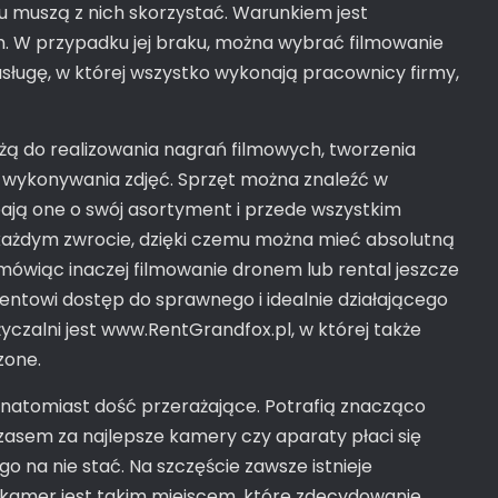
du muszą z nich skorzystać. Warunkiem jest
m. W przypadku jej braku, można wybrać filmowanie
sługę, w której wszystko wykonają pracownicy firmy,
użą do realizowania nagrań filmowych, tworzenia
 wykonywania zdjęć. Sprzęt można znaleźć w
ają one o swój asortyment i przede wszystkim
 każdym zwrocie, dzięki czemu można mieć absolutną
mówiąc inaczej filmowanie dronem lub rental jeszcze
ientowi dostęp do sprawnego i idealnie działającego
yczalni jest www.RentGrandfox.pl, w której także
zone.
natomiast dość przerażające. Potrafią znacząco
Czasem za najlepsze kamery czy aparaty płaci się
go na nie stać. Na szczęście zawsze istnieje
 kamer jest takim miejscem, które zdecydowanie