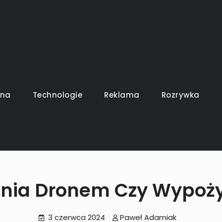
uszy gra
ina
Technologie
Reklama
Rozrywka
nia Dronem Czy Wypoży
3 czerwca 2024
Paweł Adamiak