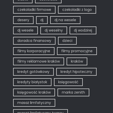
czekoladki firmowe
czekoladki z logo
desery
dj
dj na wesele
dj wesele
dj weselny
dj wodzirej
doradca finansowy
dzieci
filmy korporacyjne
filmy promocyjne
filmy reklamowe kraków
kraków
kredyt gotówkowy
kredyt hipoteczny
kredyty białystok
księgowość
księgowość kraków
marka zenith
masaż limfatyczny