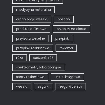
masaż limfatyczny twarzy
medycyna naturalna
organizacja wesela
poznań
produkcja filmowa
przepisy na ciasta
przyjęcia weselne
przypinki
przypinki reklamowe
reklama
róże
sadzonki róż
spektrometry laboratoryjne
spoty reklamowe
usługi księgowe
wesela
zegarki
zegarki zenith