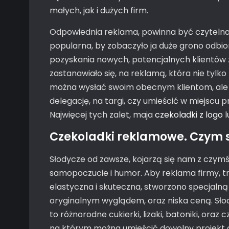
małych, jak i dużych firm.
Odpowiednia reklama, powinna być czytelna, 
popularna, by zobaczyło ja duże grono odbio
pozyskania nowych, potencjalnych klientów z
zastanawiało się, na reklamą, która nie tylko
można wysłać swoim obecnym klientom, ale 
delegację, na targi, czy umieścić w miejscu pr
Najwięcej tych zalet, maja
czekoladki z logo
l
Czekoladki reklamowe. Czym s
Słodycze od zawsze, kojarzą się nam z czy
samopoczucie i humor. Aby reklama firmy, tr
elastyczna i skuteczna, stworzono specjalną
oryginalnym wyglądem, oraz niska ceną. Sł
to różnorodne cukierki, lizaki, batoniki, oraz
na którym można umieścić dowolny projekt gr