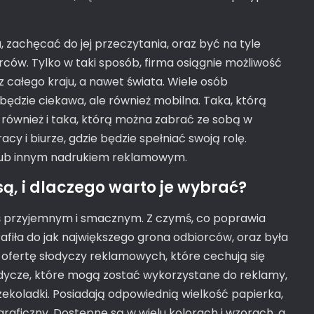
zachęcać do jej przeczytania, oraz być na tyle
rców. Tylko w taki sposób, firma osiągnie możliwość
 całego kraju, a nawet świata. Wiele osób
 będzie ciekawa, ale również mobilna. Taka, którą
również i taka, którą można zabrać ze sobą w
acy i biurze, gdzie będzie spełniać swoją rolę.
ub innym nadrukiem reklamowym.
ą, i dlaczego warto je wybrać?
mś przyjemnym i smacznym. Z czymś, co poprawia
afiła do jak największego grona odbiorców, oraz była
 ofertę słodyczy reklamowych, które cechują się
odycze, które mogą zostać wykorzystane do reklamy,
 czekoladki. Posiadają odpowiednią wielkość papierka,
aficzny. Dostępne są w wielu kolorach i wzorach, a