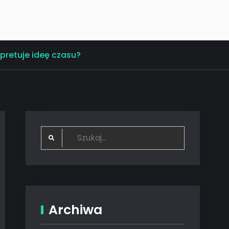
rpretuje ideę czasu?
Search
for:
Archiwa