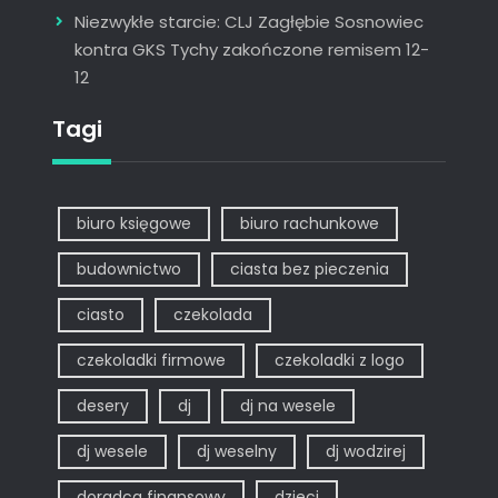
Niezwykłe starcie: CLJ Zagłębie Sosnowiec
kontra GKS Tychy zakończone remisem 12-
12
Tagi
biuro księgowe
biuro rachunkowe
budownictwo
ciasta bez pieczenia
ciasto
czekolada
czekoladki firmowe
czekoladki z logo
desery
dj
dj na wesele
dj wesele
dj weselny
dj wodzirej
doradca finansowy
dzieci