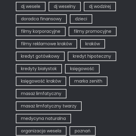
dj wesele
dj weselny
dj wodzirej
doradca finansowy
dzieci
filmy korporacyjne
filmy promocyjne
filmy reklamowe kraków
kraków
kredyt gotówkowy
kredyt hipoteczny
kredyty białystok
księgowość
księgowość kraków
marka zenith
masaż limfatyczny
masaż limfatyczny twarzy
medycyna naturalna
organizacja wesela
poznań