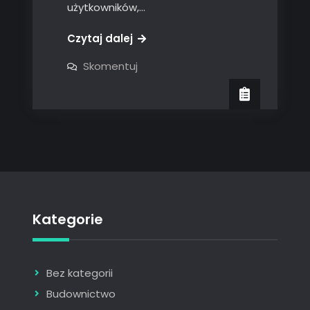
użytkowników,…
Czytaj dalej
on
Skomentuj
Mini
Traktorki:
Idealny
Wybór
dla
Małych
Gospodarstw
Kategorie
Bez kategorii
Budownictwo