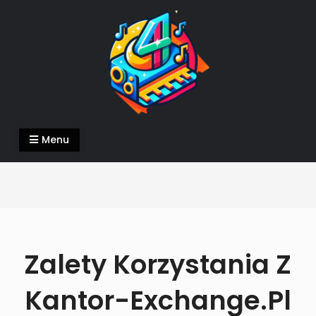
Skip
to
content
4DeeJays.pl
piszemy o tym co nam w duszy gra
Menu
Zalety Korzystania Z
Kantor-Exchange.pl