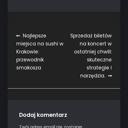
Nawigacja
Najlepsze
Sprzedaż biletów
miejsca na sushi w
na koncert w
wpisu
Krakowie:
ostatniej chwili:
przewodnik
skuteczne
smakosza
strategie i
narzędzia.
Dodaj komentarz
Twój adres email nie zostanie