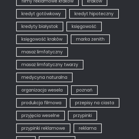
filmy reklamowe kraków
kraków
kredyt gotówkowy
kredyt hipoteczny
kredyty białystok
księgowość
księgowość kraków
marka zenith
masaż limfatyczny
masaż limfatyczny twarzy
medycyna naturalna
organizacja wesela
poznań
produkcja filmowa
przepisy na ciasta
przyjęcia weselne
przypinki
przypinki reklamowe
reklama