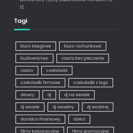
12
Tagi
biuro księgowe
biuro rachunkowe
budownictwo
ciasta bez pieczenia
ciasto
czekolada
czekoladki firmowe
czekoladki z logo
desery
dj
dj na wesele
dj wesele
dj weselny
dj wodzirej
doradca finansowy
dzieci
filmy korporacyjne
filmy promocyjne