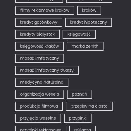
filmy reklamowe kraków
kraków
kredyt gotówkowy
kredyt hipoteczny
kredyty białystok
księgowość
księgowość kraków
marka zenith
masaż limfatyczny
masaż limfatyczny twarzy
medycyna naturalna
organizacja wesela
poznań
produkcja filmowa
przepisy na ciasta
przyjęcia weselne
przypinki
przypinki reklamowe
reklama