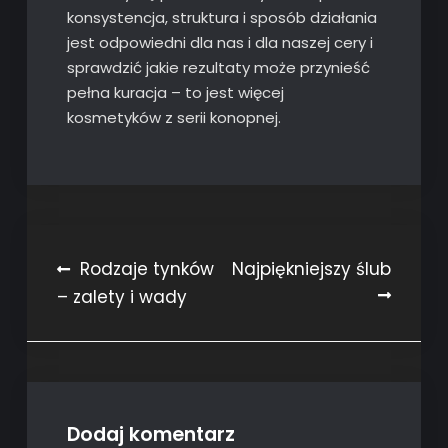
konsystencja, struktura i sposób działania
jest odpowiedni dla nas i dla naszej cery i
sprawdzić jakie rezultaty może przynieść
pełna kuracja – to jest więcej
kosmetyków z serii konopnej.
Nawigacja
Rodzaje tynków
Najpiękniejszy ślub
– zalety i wady
wpisu
Dodaj komentarz