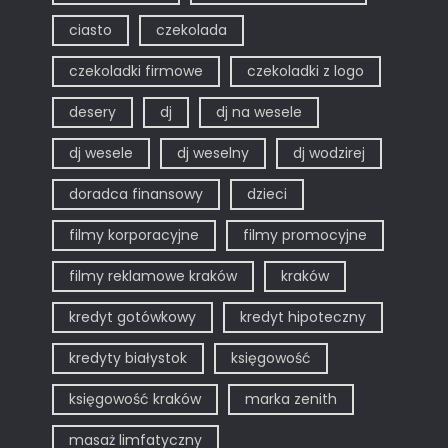
ciasto
czekolada
czekoladki firmowe
czekoladki z logo
desery
dj
dj na wesele
dj wesele
dj weselny
dj wodzirej
doradca finansowy
dzieci
filmy korporacyjne
filmy promocyjne
filmy reklamowe kraków
kraków
kredyt gotówkowy
kredyt hipoteczny
kredyty białystok
księgowość
księgowość kraków
marka zenith
masaż limfatyczny