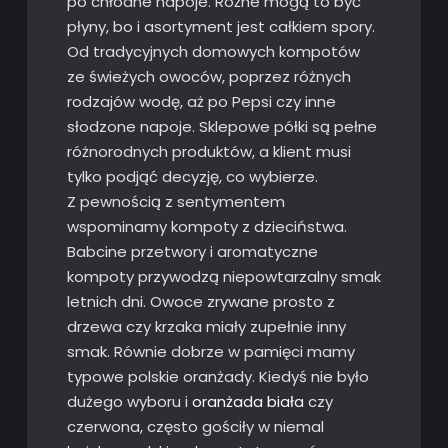
po chłodne napoje. Różne mogą to być
płyny, bo i asortyment jest całkiem spory.
Od tradycyjnych domowych kompotów
ze świeżych owoców, poprzez różnych
rodzajów wodę, aż po Pepsi czy inne
słodzone napoje. Sklepowe półki są pełne
różnorodnych produktów, a klient musi
tylko podjąć decyzję, co wybierze.
Z pewnością z sentymentem
wspominamy kompoty z dzieciństwa.
Babcine przetwory i aromatyczne
kompoty przywodzą niepowtarzalny smak
letnich dni. Owoce zrywane prosto z
drzewa czy krzaka miały zupełnie inny
smak. Równie dobrze w pamięci mamy
typowe polskie oranżady. Kiedyś nie było
dużego wyboru i
oranżada biała
czy
czerwona, często gościły w niemal