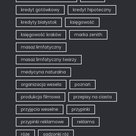
kredyt gotówkowy
kredyt hipoteczny
kredyty białystok
księgowość
księgowość kraków
marka zenith
masaż limfatyczny
masaż limfatyczny twarzy
medycyna naturalna
organizacja wesela
poznań
produkcja filmowa
przepisy na ciasta
przyjęcia weselne
przypinki
przypinki reklamowe
reklama
róże
sadzonki róż